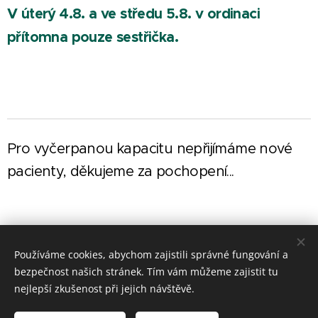
V úterý 4.8. a ve středu 5.8. v ordinaci
přítomna pouze sestřička.
Pro vyčerpanou kapacitu nepřijímáme nové
pacienty, děkujeme za pochopení...
Používáme cookies, abychom zajistili správné fungování a
bezpečnost našich stránek. Tím vám můžeme zajistit tu
nejlepší zkušenost při jejich návštěvě.
Copyright © MUDr. Hana Šubrtová 2010 - 2026 - ordinace Lysá na
Labem.